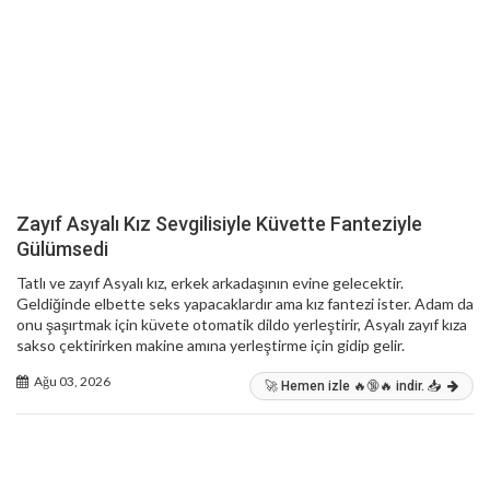
Zayıf Asyalı Kız Sevgilisiyle Küvette Fanteziyle
Gülümsedi
Tatlı ve zayıf Asyalı kız, erkek arkadaşının evine gelecektir.
Geldiğinde elbette seks yapacaklardır ama kız fantezi ister. Adam da
onu şaşırtmak için küvete otomatik dildo yerleştirir, Asyalı zayıf kıza
sakso çektirirken makine amına yerleştirme için gidip gelir.
Ağu 03, 2026
🚀 Hemen izle 🔥🔞🔥 indir. 📥