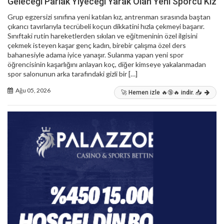
Geleceği Parlak Yiyeceği Yarak Olan Yeni Sporcu Kız
Grup egzersizi sınıfına yeni katılan kız, antrenman sırasında baştan
çıkarıcı tavırlarıyla tecrübeli koçun dikkatini hızla çekmeyi başarır.
Sınıftaki rutin hareketlerden sıkılan ve eğitmeninin özel ilgisini
çekmek isteyen kaşar genç kadın, birebir çalışma özel ders
bahanesiyle adama iyice yanaşır. Sulanma yapan yeni spor
öğrencisinin kaşarlığını anlayan koç, diğer kimseye yakalanmadan
spor salonunun arka tarafındaki gizli bir […]
Ağu 05, 2026
🚀 Hemen izle 🔥🔞🔥 indir. 📥