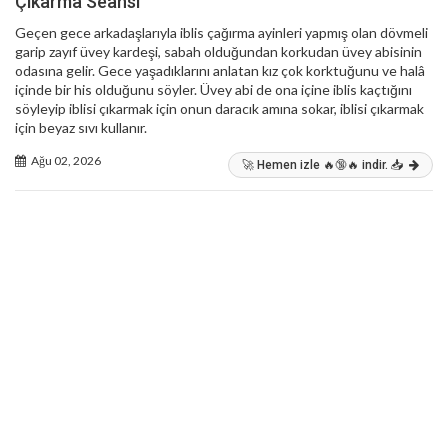
Çıkarma Seansı
Geçen gece arkadaşlarıyla iblis çağırma ayinleri yapmış olan dövmeli
garip zayıf üvey kardeşi, sabah olduğundan korkudan üvey abisinin
odasına gelir. Gece yaşadıklarını anlatan kız çok korktuğunu ve halâ
içinde bir his olduğunu söyler. Üvey abi de ona içine iblis kaçtığını
söyleyip iblisi çıkarmak için onun daracık amına sokar, iblisi çıkarmak
için beyaz sıvı kullanır.
Ağu 02, 2026
🚀 Hemen izle 🔥🔞🔥 indir. 📥