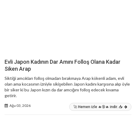
Evli Japon Kadının Dar Amını Folloş Olana Kadar
Siken Arap
Siktiği amcıkları folloş olmadan bırakmaya Arap kökenli adam, evli
olan ama kocasının izniyle sikişebilen Japon kadını karşısına alıp öyle
bir siker ki bu Japon kızın da dar amcığını folloş edecek kıvama
getirir.
Ağu 03, 2026
🚀 Hemen izle 🔥🔞🔥 indir. 📥