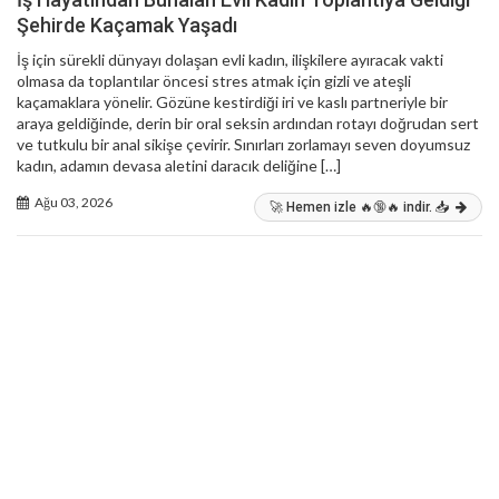
Şehirde Kaçamak Yaşadı
İş için sürekli dünyayı dolaşan evli kadın, ilişkilere ayıracak vakti
olmasa da toplantılar öncesi stres atmak için gizli ve ateşli
kaçamaklara yönelir. Gözüne kestirdiği iri ve kaslı partneriyle bir
araya geldiğinde, derin bir oral seksin ardından rotayı doğrudan sert
ve tutkulu bir anal sikişe çevirir. Sınırları zorlamayı seven doyumsuz
kadın, adamın devasa aletini daracık deliğine […]
Ağu 03, 2026
🚀 Hemen izle 🔥🔞🔥 indir. 📥