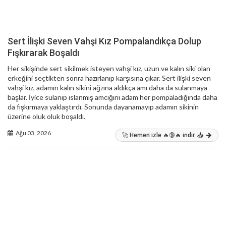
Sert İlişki Seven Vahşi Kız Pompalandıkça Dolup
Fışkırarak Boşaldı
Her sikişinde sert sikilmek isteyen vahşi kız, uzun ve kalın siki olan
erkeğini seçtikten sonra hazırlanıp karşısına çıkar. Sert ilişki seven
vahşi kız, adamın kalın sikini ağzına aldıkça amı daha da sulanmaya
başlar. İyice sulanıp ıslanmış amcığını adam her pompaladığında daha
da fışkırmaya yaklaştırdı. Sonunda dayanamayıp adamın sikinin
üzerine oluk oluk boşaldı.
Ağu 03, 2026
🚀 Hemen izle 🔥🔞🔥 indir. 📥