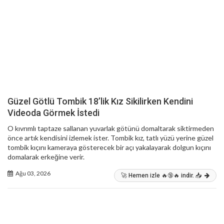
Güzel Götlü Tombik 18’lik Kız Sikilirken Kendini
Videoda Görmek İstedi
O kıvrımlı taptaze sallanan yuvarlak götünü domaltarak siktirmeden
önce artık kendisini izlemek ister. Tombik kız, tatlı yüzü yerine güzel
tombik kıçını kameraya gösterecek bir açı yakalayarak dolgun kıçını
domalarak erkeğine verir.
Ağu 03, 2026
🚀 Hemen izle 🔥🔞🔥 indir. 📥