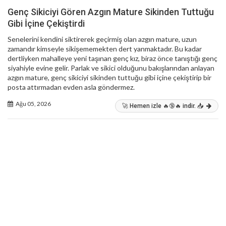
Genç Sikiciyi Gören Azgın Mature Sikinden Tuttuğu
Gibi İçine Çekiştirdi
Senelerini kendini siktirerek geçirmiş olan azgın mature, uzun
zamandır kimseyle sikişememekten dert yanmaktadır. Bu kadar
dertliyken mahalleye yeni taşınan genç kız, biraz önce tanıştığı genç
siyahiyle evine gelir. Parlak ve sikici olduğunu bakışlarından anlayan
azgın mature, genç sikiciyi sikinden tuttuğu gibi içine çekiştirip bir
posta attırmadan evden asla göndermez.
Ağu 05, 2026
🚀 Hemen izle 🔥🔞🔥 indir. 📥