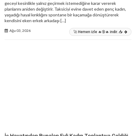
geceyi kesinlikle yalnız geçirmek istemediğine karar vererek
planlarını aniden değiştirir. Taksiciyi evine davet eden genç kadın,
yaşadığı hayal kırıklığını spontane bir kaçamağa dönüştürerek
kendisini eken erkek arkadaşı […]
Ağu 03, 2026
🚀 Hemen izle 🔥🔞🔥 indir. 📥
İş Hayatından Bunalan Evli Kadın Toplantıya Geldiği