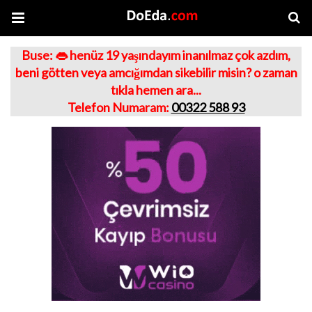
Buse: 👄 henüz 19 yaşındayım inanılmaz çok azdım,
beni götten veya amcığımdan sikebilir misin? o zaman
tıkla hemen ara...
Telefon Numaram:
00322 588 93