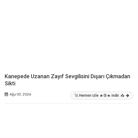
Kanepede Uzanan Zayıf Sevgilisini Dışarı Çıkmadan
Sikti
Ağu 03, 2026
🚀 Hemen izle 🔥🔞🔥 indir. 📥